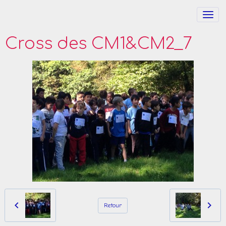
Cross des CM1&CM2_7
Retour