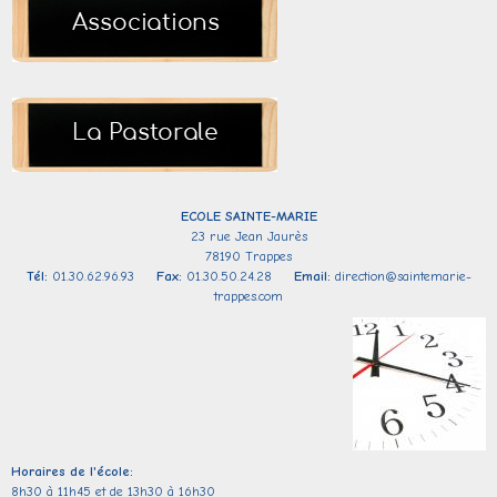
ECOLE SAINTE-
MARIE
23 rue Jean Jaurès
78190 Trappes
Tél:
01.30.62.96.93
Fax:
01.30.50.24.28
Email:
direction@saintemarie-
trappes.com
Horaires de l'école:
8h30 à 11h45 et de 13h30 à 16h30