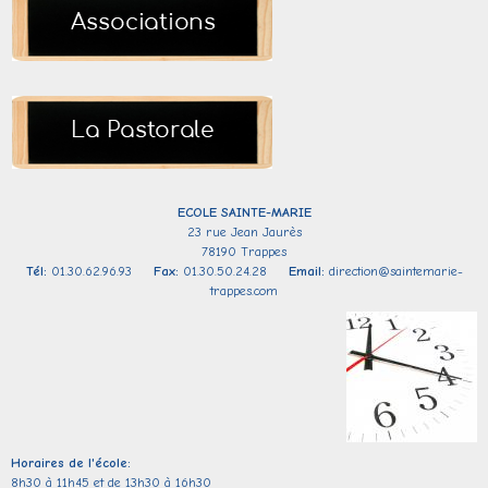
ECOLE SAINTE-
MARIE
23 rue Jean Jaurès
78190 Trappes
Tél:
01.30.62.96.93
Fax:
01.30.50.24.28
Email:
direction@saintemarie-
trappes.com
Horaires de l'école:
8h30 à 11h45 et de 13h30 à 16h30