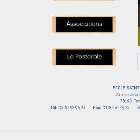
ECOLE SAINT
23 rue Jean
78190 Tr
Tél:
01.30.62.96.93
Fax:
01.30.50.24.28
E