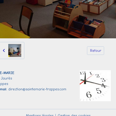
Retour
E-
MARIE
 Jaurès
appes
mail:
direction@saintemarie-trappes.com
Mentions légales
Gestion des cookies