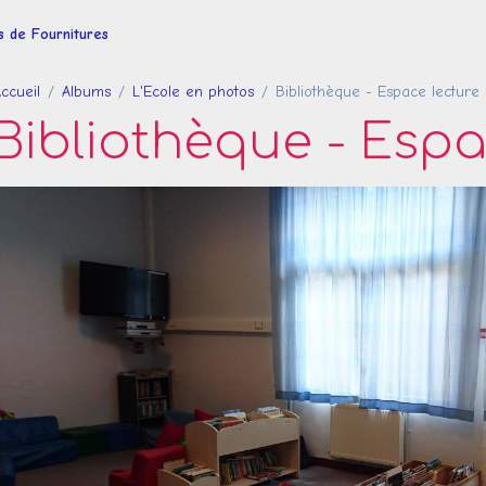
es de Fournitures
ccueil
Albums
L'Ecole en photos
Bibliothèque - Espace lecture
Bibliothèque - Espa