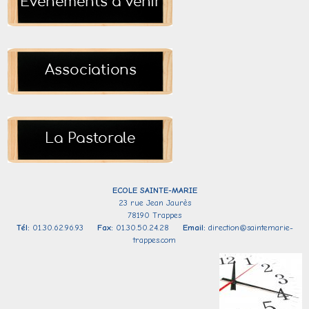
ECOLE SAINTE-
MARIE
23 rue Jean Jaurès
78190 Trappes
Tél:
01.30.62.96.93
Fax:
01.30.50.24.28
Email:
direction@saintemarie-
trappes.com