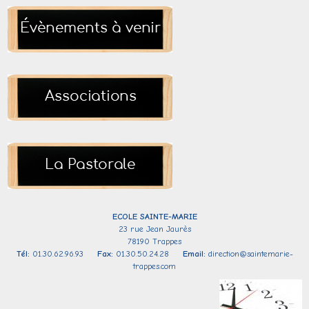
ECOLE SAINTE-
MARIE
23 rue Jean Jaurès
78190 Trappes
Tél:
01.30.62.96.93
Fax:
01.30.50.24.28
Email:
direction@saintemarie-
trappes.com