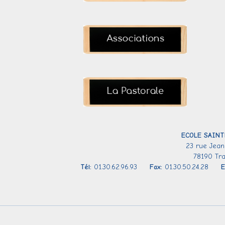
ECOLE SAINT
23 rue Jean
78190 Tr
Tél:
01.30.62.96.93
Fax:
01.30.50.24.28
E