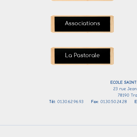
ECOLE SAINT
23 rue Jean
78190 Tr
Tél:
01.30.62.96.93
Fax:
01.30.50.24.28
E