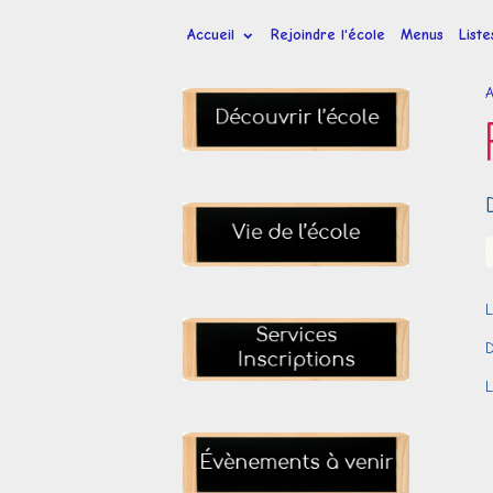
Accueil
Rejoindre l'école
Menus
List
A
L
D
L