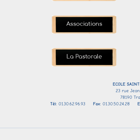
ECOLE SAINT
23 rue Jean
78190 Tr
Tél:
01.30.62.96.93
Fax:
01.30.50.24.28
E